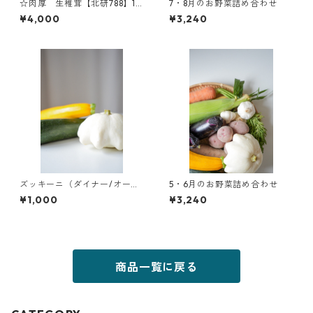
☆肉厚 生椎茸【北研788】1k
7・8月のお野菜詰め合わせ
g
¥4,000
¥3,240
ズッキーニ（ダイナー/オータ
5・6月のお野菜詰め合わせ
ム/UFO） 1kg
¥1,000
¥3,240
商品一覧に戻る