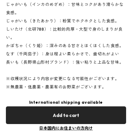
じゃがいも（インカのめざめ）：甘味とコクがあり滑らかな
食感。
じゃがいも（きたあかり）：粉質でホクホクとした食感。
しいたけ（北研788）：比較的肉厚・大型で身のしまりが良
い。
かぼちゃ（くり姫）：深みのある甘さとほくほくした食感。
なす（千両茄子）：身は程よい柔らかさで、歯切れがよい
長いも（長野県山形村ブランド）：強い粘りと上品な甘味。
※収穫状況により内容が変更になる可能性がございます。
※無農薬・低農薬・農薬有のお野菜がございます。
International shipping available
Add to cart
日本国内にお住まいの方向け