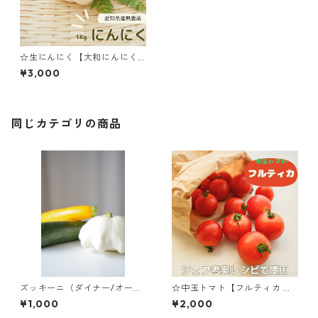
☆生にんにく【大和にんにく
】1㎏
¥3,000
同じカテゴリの商品
ズッキーニ（ダイナー/オータ
☆中玉トマト【フルティカ 】1
ム/UFO） 1kg
㎏
¥1,000
¥2,000