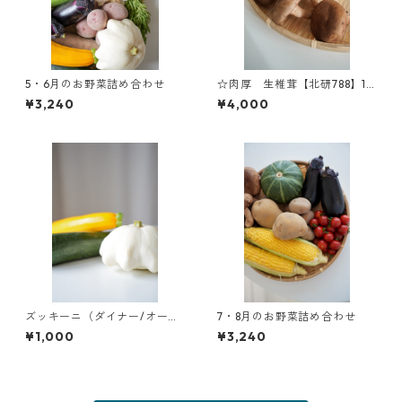
5・6月のお野菜詰め合わせ
☆肉厚 生椎茸【北研788】1k
g
¥3,240
¥4,000
ズッキーニ（ダイナー/オータ
7・8月のお野菜詰め合わせ
ム/UFO） 1kg
¥1,000
¥3,240