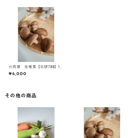
☆肉厚 生椎茸【北研788】1k
g
¥4,000
その他の商品